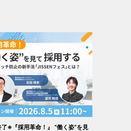
終了※『採用革命！』 “働く姿”を見