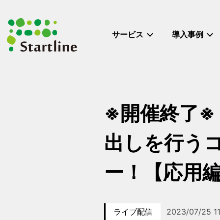
メ
イ
ン
サービス
導入事例
コ
ン
テ
ン
ツ
へ
※開催終了
移
動
出しを行う
ー！【応用
ライブ配信
2023/07/25 1
カテゴリー
イベント日