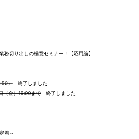
業務切り出しの極意セミナー！【応用編】
:50）
終了しました
日（金）18:00まで
終了しました
定着～