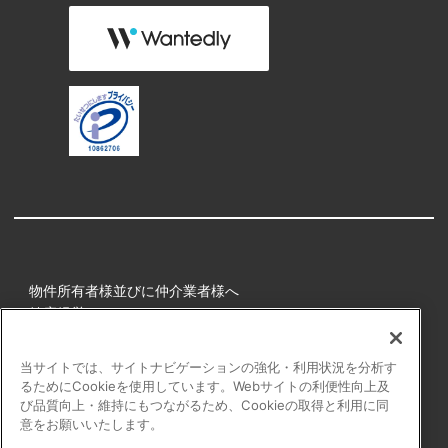
物件所有者様並びに仲介業者様へ
健康経営
所属アスリート
当サイトでは、サイトナビゲーションの強化・利用状況を分析す
るためにCookieを使用しています。Webサイトの利便性向上及
プライバシーポリシー
び品質向上・維持にもつながるため、Cookieの取得と利用に同
障害者の表記について
意をお願いいたします。
アクセシビリティの対応について