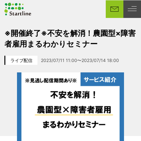
メ
イ
ン
コ
※開催終了※不安を解消！農園型×障害
ン
者雇用まるわかりセミナー
テ
ン
ツ
ライブ配信
2023/07/11 11:00〜2023/07/14 18:00
カテゴリー
イベント日
へ
移
動