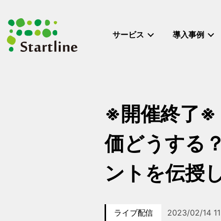
メ
イ
ン
サービス
導入事例
コ
ン
テ
ン
ツ
へ
※開催終了※【
移
動
価どうする？
ントを伝授
ライブ配信
2023/02/14 1
カテゴリー
イベント日