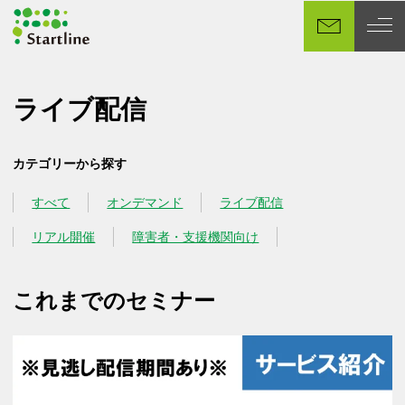
メ
イ
ン
コ
ン
ライブ配信
テ
ン
カテゴリーから探す
ツ
へ
すべて
オンデマンド
ライブ配信
カテゴリー
カテゴリー
カテゴリー
移
動
リアル開催
障害者・支援機関向け
カテゴリー
カテゴリー
これまでのセミナー