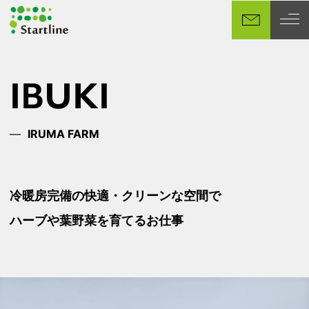
メ
イ
ン
コ
ン
IBUKI
テ
ン
ツ
IRUMA FARM
へ
移
動
冷暖房完備の快適・クリーンな空間で
ハーブや葉野菜を育てるお仕事