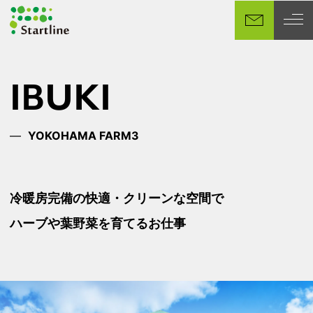
メ
イ
ン
コ
ン
IBUKI
テ
ン
ツ
YOKOHAMA FARM3
へ
移
動
冷暖房完備の快適・クリーンな空間で
ハーブや葉野菜を育てるお仕事