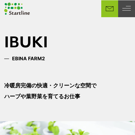
メ
イ
ン
コ
ン
IBUKI
テ
ン
ツ
EBINA FARM2
へ
移
動
冷暖房完備の快適・クリーンな空間で
ハーブや葉野菜を育てるお仕事