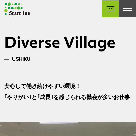
メ
イ
ン
コ
ン
Diverse Village
テ
ン
ツ
USHIKU
へ
移
動
安心して働き続けやすい環境！
｢やりがい｣と｢成長｣を感じられる機会が多いお仕事