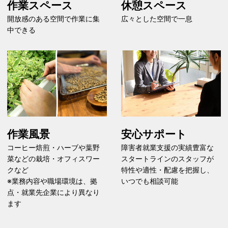
作業スペース
休憩スペース
開放感のある空間で作業に集
広々とした空間で一息
中できる
作業風景
安心サポート
コーヒー焙煎・ハーブや葉野
障害者就業支援の実績豊富な
菜などの栽培・オフィスワー
スタートラインのスタッフが
クなど
特性や適性・配慮を把握し、
※業務内容や職場環境は、拠
いつでも相談可能
点・就業先企業により異なり
ます