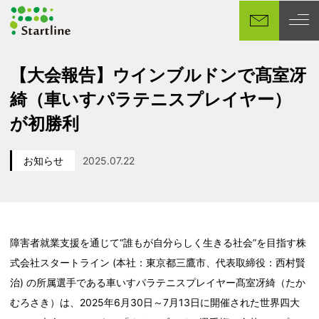
メ
イ
ン
コ
【大会報告】ウインブルドンで髙室冴
ン
綺（車いすパラテニスプレイヤー）
テ
ン
が初勝利
ツ
へ
お知らせ
2025.07.22
移
カテゴリー
投稿日
動
障害者就業支援を通じて“誰もが自分らしく生きる社会”を目指す株
式会社スタートライン (本社：東京都三鷹市、代表取締役：西村賢
治) の所属選手である車いすパラテニスプレイヤー髙室冴綺（たか
むろさき）は、2025年6月30日～7月13日に開催された世界四大