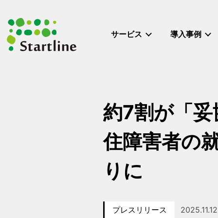
メ
イ
ン
サービス
導入事例
コ
ン
テ
ン
ツ
へ
約7割が「妥
移
動
住障害者の
りに
プレスリリース
2025.11.12
カテゴリー
投稿日