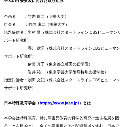
テムの社会実装に向けた取り組み
企画者 ：竹内 康二（明星大学）
司会者 ：竹内 康二（明星大学）
話題提供者：岩村 賢（株式会社スタートライン CBSヒューマンサ
ポート研究所）
香川 紘子（株式会社スタートラインCBSヒューマン
サポート研究所）
伊藤 真子（東京都立町田の丘学園）
岩井 祐一（東京学芸大学附属特別支援学校）
指定討論者：刎田 文記（株式会社スタートラインCBSヒューマン
サポート研究所）
日本特殊教育学会（
https://www.jase.jp/
）とは
本学会は特殊教育、特に障害児教育の科学的研究の進歩発展を図
ることを目的とし、全ての障害種とその関連領域を含む、日本で