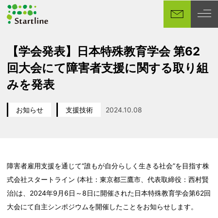
メ
イ
ン
コ
【学会発表】日本特殊教育学会 第62
ン
回大会にて障害者支援に関する取り組
テ
ン
みを発表
ツ
へ
お知らせ
支援技術
2024.10.08
移
カテゴリー
カテゴリー
投稿日
動
障害者雇用支援を通じて“誰もが自分らしく生きる社会”を目指す株
式会社スタートライン (本社：東京都三鷹市、代表取締役：西村賢
治)は、2024年9月6日～8日に開催された日本特殊教育学会第62回
大会にて自主シンポジウムを開催したことをお知らせします。