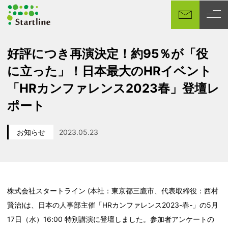
メ
イ
ン
コ
好評につき再演決定！約95％が「役
ン
に立った」！日本最大のHRイベント
テ
ン
「HRカンファレンス2023春」登壇レ
ツ
ポート
へ
移
お知らせ
2023.05.23
動
カテゴリー
投稿日
株式会社スタートライン (本社：東京都三鷹市、代表取締役：西村
賢治)は、日本の人事部主催「HRカンファレンス2023-春-」の5月
17日（水）16:00 特別講演に登壇しました。参加者アンケートの