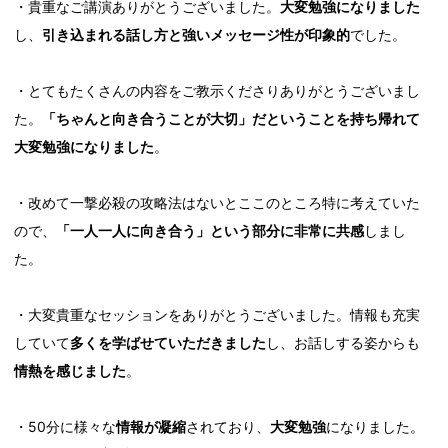
・貴重なご講演ありがとうございました。
大変勉強になりました
し、
引き込まれる話し方と強いメッセージ性が印象的
でした。
・とてもたくさんの内容をご教示くださりありがとうございまし
た。
「ちゃんと向き合うことが大切」だということを持ち帰れて
大変勉強になりました
。
・改めて一撃必殺の攻略法はないとここのところ特に考えていた
ので、
「一人一人に向き合う」という部分に非常に共感
しまし
た。
・大変貴重なセッションをありがとうございました。情報も充実
していて
多くを学ばせていただきました
し、お話しする姿からも
情熱を感じました
。
・50分に様々な
情報が凝縮
されており、
大変勉強
になりました。