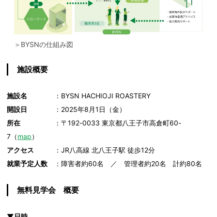
＞BYSNの仕組み図
施設概要
施設名
：BYSN HACHIOJI ROASTERY
開設日
：2025年8月1日（金）
所在
：〒192-0033 東京都八王子市高倉町60-
7（
map
）
アクセス
：JR八高線 北八王子駅 徒歩12分
就業予定人数
：障害者約60名 ／ 管理者約20名 計約80名
無料見学会 概要
▼日時