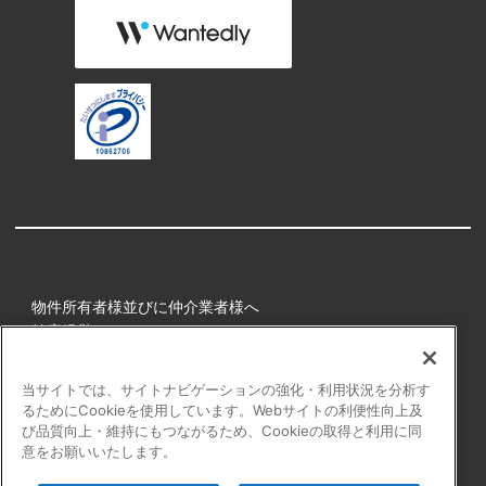
物件所有者様並びに仲介業者様へ
健康経営
所属アスリート
当サイトでは、サイトナビゲーションの強化・利用状況を分析す
るためにCookieを使用しています。Webサイトの利便性向上及
プライバシーポリシー
び品質向上・維持にもつながるため、Cookieの取得と利用に同
障害者の表記について
意をお願いいたします。
アクセシビリティの対応について