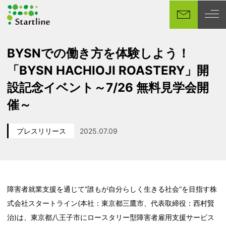
メ
イ
ン
コ
BYSNでの働き方を体験しよう！
ン
「BYSN HACHIOJI ROASTERY」開
テ
ン
設記念イベント～7/26 無料見学会開
ツ
催～
へ
移
プレスリリース
2025.07.09
動
カテゴリー
投稿日
障害者就業支援を通じて“誰もが自分らしく生きる社会”を目指す株
式会社スタートライン(本社：東京都三鷹市、代表取締役：西村賢
治)は、東京都八王子市にロースタリー型障害者雇用支援サービス