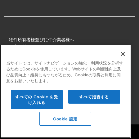
物件所有者様並びに仲介業者様へ
健康経営
所属アスリート
当サイトでは、サイトナビゲーションの強化・利用状況を分析す
るためにCookieを使用しています。Webサイトの利便性向上及
プライバシーポリシー
び品質向上・維持にもつながるため、Cookieの取得と利用に同
障害者の表記について
意をお願いいたします。
アクセシビリティの対応について
カスタマーハラスメントに対する行動指針
すべての Cookie を受
すべて拒否する
よくある質問
け入れる
Cookie 設定
Copyright © Startline CO.,LTD. All rights reserved.