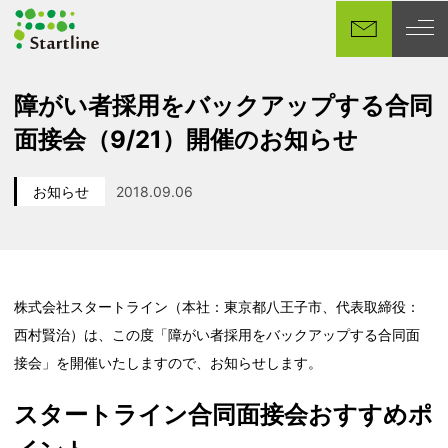
メ
イ
ン
コ
障がい者採用をバックアップする合同
ン
面接会（9/21）開催のお知らせ
テ
ン
ツ
お知らせ
2018.09.06
カテゴリー
投稿日
へ
移
動
株式会社スタートライン（本社：東京都八王子市、代表取締役：
西村賢治）は、この度「障がい者採用をバックアップする合同面
接会」を開催いたしますので、お知らせします。
スタートライン合同面接会おすすめポ