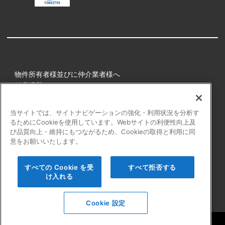
物件所有者様並びに仲介業者様へ
健康経営
所属アスリート
当サイトでは、サイトナビゲーションの強化・利用状況を分析す
るためにCookieを使用しています。Webサイトの利便性向上及
プライバシーポリシー
び品質向上・維持にもつながるため、Cookieの取得と利用に同
障害者の表記について
意をお願いいたします。
アクセシビリティの対応について
カスタマーハラスメントに対する行動指針
すべての Cookie を受
すべて拒否する
よくある質問
け入れる
Cookie 設定