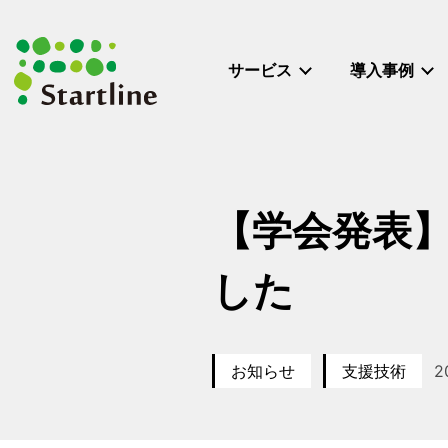
メ
イ
ン
サービス
導入事例
コ
ン
テ
ン
ツ
へ
【学会発表】
移
動
した
お知らせ
支援技術
2
カテゴリー
カテゴリー