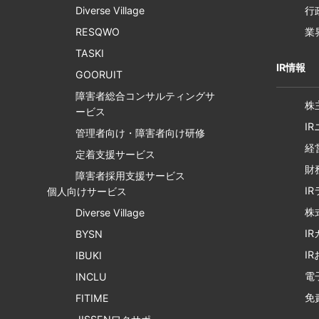
Diverse Village
行
RESQWO
業
TASKI
IR情報
GOORUIT
障害者総合コンサルティングサ
株
ービス
I
管理者向け・障害者向け研修
経
定着支援サービス
財
障害者採用支援サービス
I
個人向けサービス
株
Diverse Village
I
BYSN
I
IBUKI
電
INCLU
免
FITIME