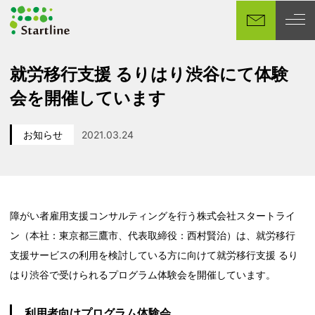
メ
イ
ン
コ
就労移行支援 るりはり渋谷にて体験
ン
会を開催しています
テ
ン
ツ
お知らせ
2021.03.24
カテゴリー
投稿日
へ
移
動
障がい者雇用支援コンサルティングを行う株式会社スタートライ
ン（本社：東京都三鷹市、代表取締役：西村賢治）は、就労移行
支援サービスの利用を検討している方に向けて就労移行支援 るり
はり渋谷で受けられるプログラム体験会を開催しています。
利用者向けプログラム体験会