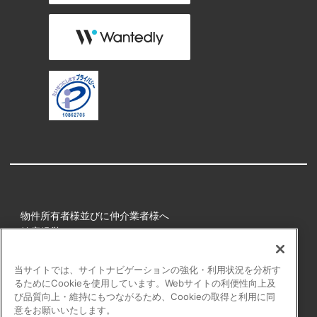
物件所有者様並びに仲介業者様へ
健康経営
所属アスリート
当サイトでは、サイトナビゲーションの強化・利用状況を分析す
るためにCookieを使用しています。Webサイトの利便性向上及
プライバシーポリシー
び品質向上・維持にもつながるため、Cookieの取得と利用に同
障害者の表記について
意をお願いいたします。