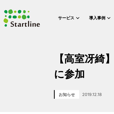
メ
イ
ン
サービス
導入事例
コ
ン
テ
ン
ツ
へ
【高室冴綺
移
動
に参加
お知らせ
2019.12.18
カテゴリー
投稿日