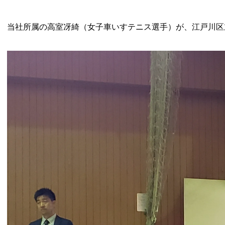
当社所属の高室冴綺（女子車いすテニス選手）が、江戸川区