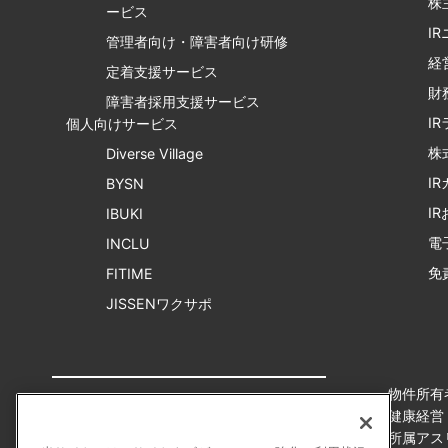
株
ービス
I
管理者向け・障害者向け研修
経
定着支援サービス
財
障害者採用支援サービス
I
個人向けサービス
株
Diverse Village
I
BYSN
I
IBUKI
電
INCLU
免
FITIME
JISSENワクサポ
物件所有
健康経営
所属アス