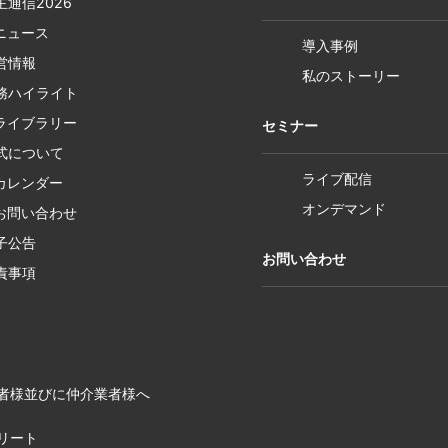
主通信2026
Rニュース
導入事例
営情報
私のストーリー
務ハイライト
Rライブラリー
セミナー
式について
ライブ配信
Rカレンダー
オンデマンド
Rお問い合わせ
子公告
お問い合わせ
責事項
者様並びに仲介業者様へ
リート