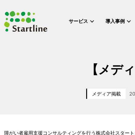
メ
イ
ン
サービス
導入事例
コ
ン
テ
ン
ツ
へ
【メディ
移
動
メディア掲載
20
カテゴリー
投
障がい者雇用支援コンサルティングを行う株式会社スタート