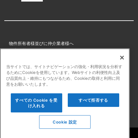
物件所有者様並びに仲介業者様へ
健康経営
所属アスリート
当サイトでは、サイトナビゲーションの強化・利用状況を分析す
るためにCookieを使用しています。Webサイトの利便性向上及
プライバシーポリシー
び品質向上・維持にもつながるため、Cookieの取得と利用に同
障害者の表記について
意をお願いいたします。
アクセシビリティの対応について
カスタマーハラスメントに対する行動指針
すべての Cookie を受
すべて拒否する
よくある質問
け入れる
Cookie 設定
Copyright © Startline CO.,LTD. All rights reserved.