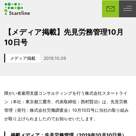
メ
イ
ン
コ
【メディア掲載】先見労務管理10月
ン
10日号
テ
ン
ツ
メディア掲載
2019.10.09
カテゴリー
投稿日
へ
移
動
障がい者雇用支援コンサルティングを行う株式会社スタートライ
ン（本社：東京都三鷹市、代表取締役：西村賢治）は、先見労務
管理（発刊：株式会社労働調査会）10月10日号に当社の取り組み
が取り上げられましたのでお知らせいたします。
掲載メディア：先見労務管理（2019年10月10日号）