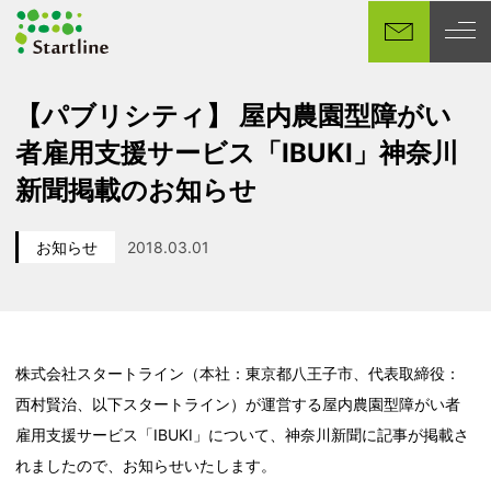
メ
イ
ン
コ
【パブリシティ】 屋内農園型障がい
ン
者雇用支援サービス「IBUKI」神奈川
テ
ン
新聞掲載のお知らせ
ツ
へ
お知らせ
2018.03.01
移
カテゴリー
投稿日
動
株式会社スタートライン（本社：東京都八王子市、代表取締役：
西村賢治、以下スタートライン）が運営する屋内農園型障がい者
雇用支援サービス「IBUKI」について、神奈川新聞に記事が掲載さ
れましたので、お知らせいたします。