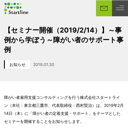
メ
イ
ン
コ
【セミナー開催（2019/2/14）】～事
ン
例から学ぼう～障がい者のサポート事
テ
ン
例
ツ
へ
お知らせ
2019.01.30
移
カテゴリー
投稿日
動
障がい者雇用支援コンサルティングを行う株式会社スタートライ
ン（本社：東京都三鷹市、代表取締役：西村賢治）は、2019年2月
14日（木）に「障がい者の定着支援・サポート」をテーマとした
セミナーを開催することをお知らせします。