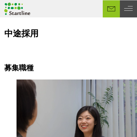
メ
イ
ン
コ
中途採用
ン
テ
ン
ツ
へ
募集職種
移
動