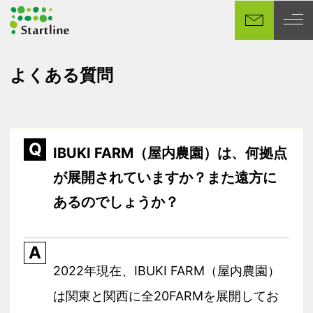
メ
イ
ン
コ
よくある質問
ン
テ
ン
ツ
Q
へ
IBUKI FARM（屋内農園）は、何拠点
移
が展開されていますか？また遠方に
動
あるのでしょうか？
A
2022年現在、IBUKI FARM（屋内農園）
は関東と関西に全20FARMを展開してお