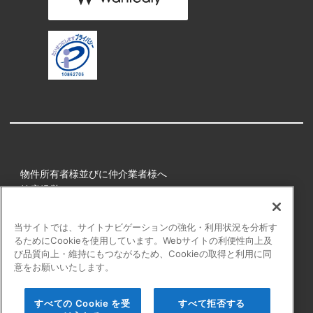
物件所有者様並びに仲介業者様へ
健康経営
所属アスリート
当サイトでは、サイトナビゲーションの強化・利用状況を分析す
るためにCookieを使用しています。Webサイトの利便性向上及
プライバシーポリシー
び品質向上・維持にもつながるため、Cookieの取得と利用に同
障害者の表記について
意をお願いいたします。
アクセシビリティの対応について
カスタマーハラスメントに対する行動指針
すべての Cookie を受
すべて拒否する
よくある質問