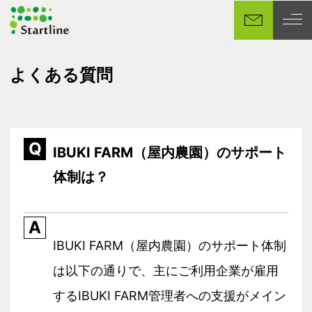
メ
イ
ン
コ
よくある質問
ン
テ
ン
ツ
Q
へ
IBUKI FARM（屋内農園）のサポート
移
体制は？
動
A
IBUKI FARM（屋内農園）のサポート体制
は以下の通りで、主にご利用企業が雇用
するIBUKI FARM管理者への支援がメイン