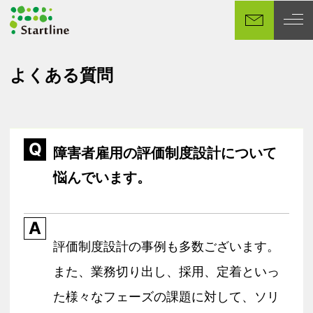
メ
イ
ン
コ
よくある質問
ン
テ
ン
ツ
Q
へ
障害者雇用の評価制度設計について
移
悩んでいます。
動
A
評価制度設計の事例も多数ございます。
また、業務切り出し、採用、定着といっ
た様々なフェーズの課題に対して、ソリ