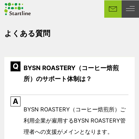
メ
イ
ン
コ
よくある質問
ン
テ
ン
ツ
Q
へ
BYSN ROASTERY（コーヒー焙煎
移
所）のサポート体制は？
動
A
BYSN ROASTERY（コーヒー焙煎所）ご
利用企業が雇用するBYSN ROASTERY管
理者への支援がメインとなります。