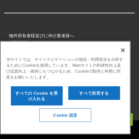
物件所有者様並びに仲介業者様へ
健康経営
所属アスリート
当サイトでは、サイトナビゲーションの強化・利用状況を分析す
るためにCookieを使用しています。Webサイトの利便性向上及
プライバシーポリシー
び品質向上・維持にもつながるため、Cookieの取得と利用に同
障害者の表記について
意をお願いいたします。
アクセシビリティの対応について
カスタマーハラスメントに対する行動指針
すべての Cookie を受
すべて拒否する
よくある質問
け入れる
Cookie 設定
Copyright © Startline CO.,LTD. All rights reserved.