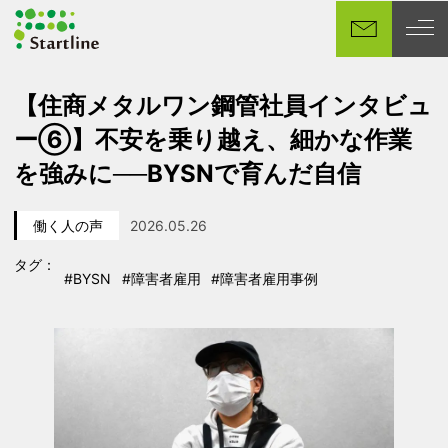
メ
イ
ン
コ
【住商メタルワン鋼管社員インタビュ
ン
ー⑥】不安を乗り越え、細かな作業
テ
ン
を強みに──BYSNで育んだ自信
ツ
へ
働く人の声
2026.05.26
移
カテゴリー
投稿日
動
タグ：
#BYSN
#障害者雇用
#障害者雇用事例
タグ
タグ
タグ