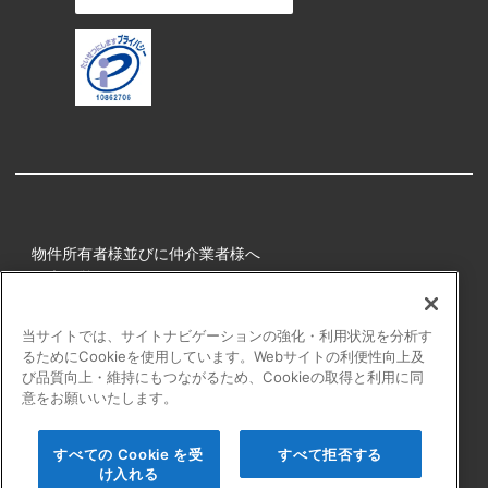
物件所有者様並びに仲介業者様へ
健康経営
所属アスリート
当サイトでは、サイトナビゲーションの強化・利用状況を分析す
るためにCookieを使用しています。Webサイトの利便性向上及
プライバシーポリシー
び品質向上・維持にもつながるため、Cookieの取得と利用に同
障害者の表記について
意をお願いいたします。
アクセシビリティの対応について
カスタマーハラスメントに対する行動指針
すべての Cookie を受
すべて拒否する
よくある質問
け入れる