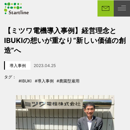
メ
イ
ン
コ
【ミツワ電機導入事例】経営理念と
ン
IBUKIの想いが重なり“新しい価値の創
テ
ン
造”へ
ツ
へ
導入事例
2023.04.25
移
カテゴリー
投稿日
動
タグ：
#IBUKI
#導入事例
#農園型雇用
タグ
タグ
タグ