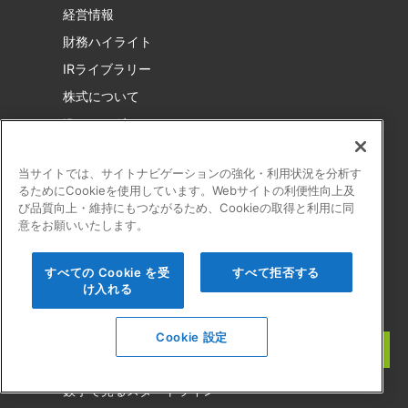
経営情報
財務ハイライト
IRライブラリー
株式について
IRカレンダー
IRお問い合わせ
当サイトでは、サイトナビゲーションの強化・利用状況を分析す
電子公告
るためにCookieを使用しています。Webサイトの利便性向上及
免責事項
び品質向上・維持にもつながるため、Cookieの取得と利用に同
意をお願いいたします。
すべての Cookie を受
すべて拒否する
採用情報
け入れる
社員インタビュー
Cookie 設定
キャリア・職種
数字で見るスタートライン