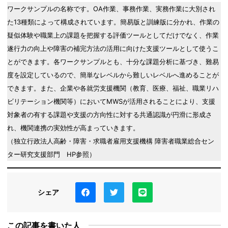
ワークサンプルの名称です。OA作業、事務作業、実務作業に大別され
た13種類によって構成されています。簡易版と訓練版に分かれ、作業の
疑似体験や職業上の課題を把握する評価ツールとしてだけでなく、作業
遂行力の向上や障害の補完方法の活用に向けた支援ツールとして使うこ
とができます。各ワークサンプルとも、十分な課題分析に基づき、難易
度を設定しているので、簡単なレベルから難しいレベルへ進めることが
できます。また、企業や各就労支援機関（教育、医療、福祉、職業リハ
ビリテーション機関等）においてMWSが活用されることにより、支援
対象者の有する課題や支援の方向性に対する共通認識が円滑に形成さ
れ、機関連携の実効性が高まっていきます。
（独立行政法人高齢・障害・求職者雇用支援機構 障害者職業総合セン
ター研究支援部門 HP参照）
シェア
この記事を書いた人