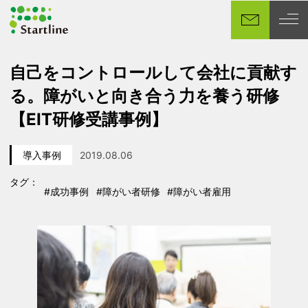
メ
イ
ン
コ
自己をコントロールして会社に貢献す
ン
る。障がいと向き合う力を養う研修
テ
ン
【EIT研修受講事例】
ツ
へ
導入事例
2019.08.06
移
カテゴリー
投稿日
動
タグ：
#成功事例
#障がい者研修
#障がい者雇用
タグ
タグ
タグ