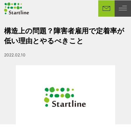
メ
イ
ン
コ
構造上の問題？障害者雇用で定着率が
ン
低い理由とやるべきこと
テ
ン
ツ
2022.02.10
投稿日
へ
移
動