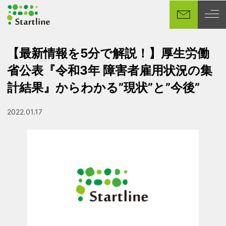
メ
イ
ン
コ
【最新情報を5分で解説！】厚生労働
ン
省公表『令和3年 障害者雇用状況の集
テ
ン
計結果』からわかる”現状”と”今後”
ツ
へ
2022.01.17
投稿日
移
動