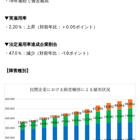
・18年連続で過去最高
▼実雇用率
・2.20％：上昇（対前年比：＋0.05ポイント）
▼法定雇用率達成企業割合
・47.0％：減少（対前年比：-1.6ポイント）
【障害種別】