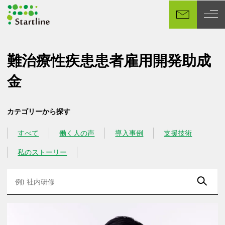
メ
イ
ン
コ
ン
難治療性疾患患者雇用開発助成
テ
金
ン
ツ
へ
カテゴリーから探す
移
動
すべて
働く人の声
導入事例
支援技術
カテゴリー
カテゴリー
カテゴリー
カテゴリー
私のストーリー
カテゴリー
検
索