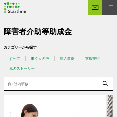
メ
イ
ン
コ
ン
障害者介助等助成金
テ
ン
カテゴリーから探す
ツ
へ
すべて
働く人の声
導入事例
支援技術
カテゴリー
カテゴリー
カテゴリー
カテゴリー
移
動
私のストーリー
カテゴリー
検
索