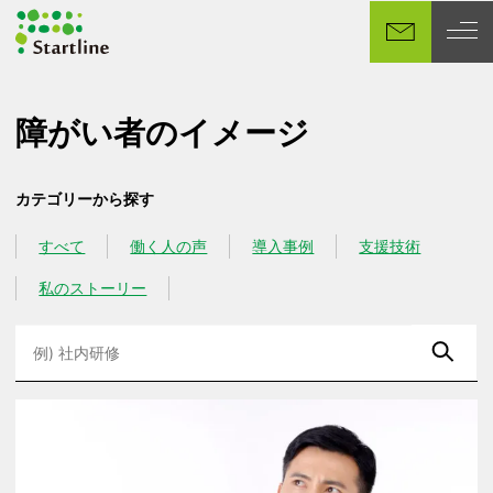
メ
イ
ン
コ
ン
障がい者のイメージ
テ
ン
カテゴリーから探す
ツ
へ
すべて
働く人の声
導入事例
支援技術
カテゴリー
カテゴリー
カテゴリー
カテゴリー
移
動
私のストーリー
カテゴリー
検
索