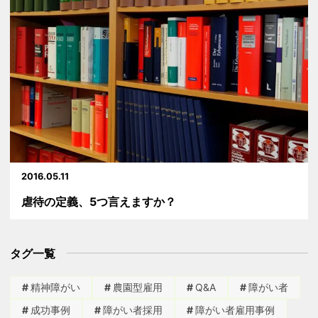
2016.05.11
虐待の定義、5つ言えますか？
タグ一覧
精神障がい
農園型雇用
Q&A
障がい者
成功事例
障がい者採用
障がい者雇用事例