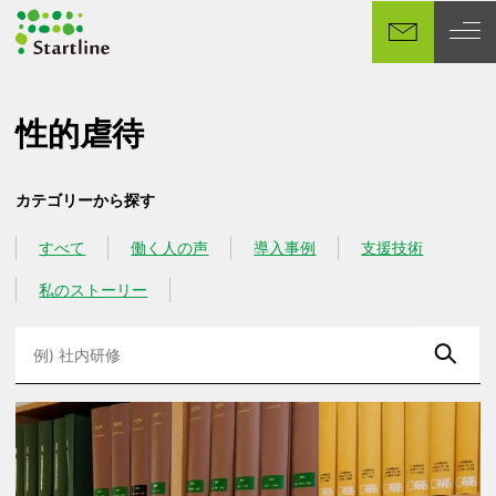
メ
イ
ン
コ
ン
性的虐待
テ
ン
カテゴリーから探す
ツ
へ
すべて
働く人の声
導入事例
支援技術
カテゴリー
カテゴリー
カテゴリー
カテゴリー
移
動
私のストーリー
カテゴリー
検
索