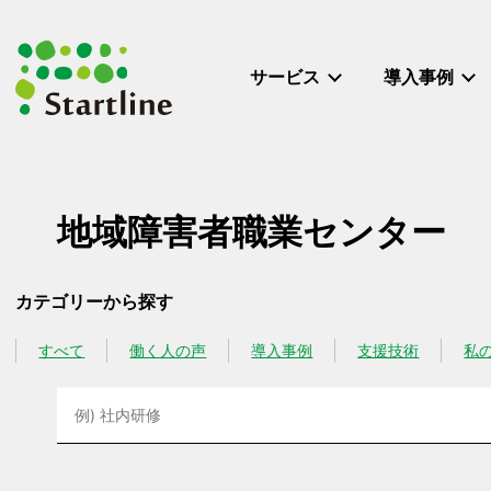
メ
イ
ン
サービス
導入事例
コ
ン
テ
ン
ツ
地域障害者職業センター
へ
移
動
カテゴリーから探す
すべて
働く人の声
導入事例
支援技術
私
カテゴリー
カテゴリー
カテゴリー
カテゴリー
カテゴ
検
索