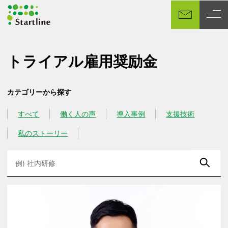
メ
イ
ン
コ
ン
トライアル雇用奨励金
テ
ン
カテゴリーから探す
ツ
へ
すべて
働く人の声
導入事例
支援技術
カテゴリー
カテゴリー
カテゴリー
カテゴリー
移
動
私のストーリー
カテゴリー
検
索