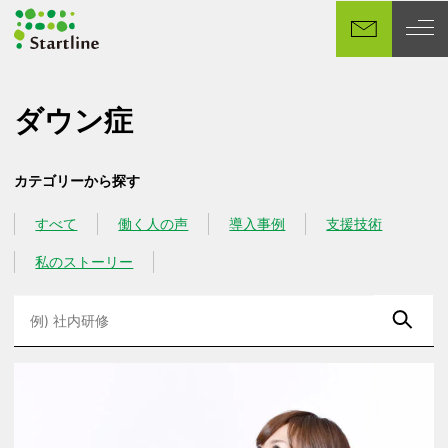
メ
イ
ン
コ
ン
ダウン症
テ
ン
カテゴリーから探す
ツ
へ
すべて
働く人の声
導入事例
支援技術
カテゴリー
カテゴリー
カテゴリー
カテゴリー
移
動
私のストーリー
カテゴリー
検
索