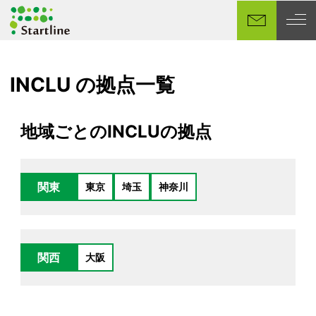
メ
イ
ン
コ
ン
INCLU の拠点一覧
テ
ン
地域ごとのINCLUの拠点
ツ
へ
移
動
関東
東京
埼玉
神奈川
関西
大阪