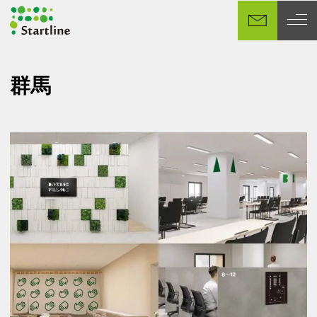
メ
イ
ン
コ
ン
群馬
テ
ン
ツ
へ
移
動