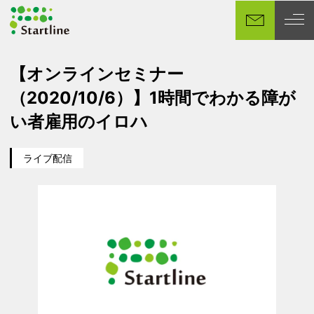
メ
イ
ン
コ
【オンラインセミナー
ン
（2020/10/6）】1時間でわかる障が
テ
ン
い者雇用のイロハ
ツ
へ
ライブ配信
移
カテゴリー
イベント日
動