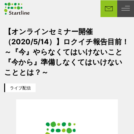
メ
イ
ン
コ
【オンラインセミナー開催
ン
（2020/5/14）】ロクイチ報告目前！
テ
ン
～『今』やらなくてはいけないこと
ツ
『今から』準備しなくてはいけない
へ
移
こととは？～
動
ライブ配信
カテゴリー
イベント日