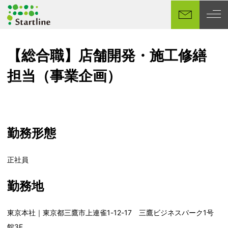
メ
イ
ン
コ
【総合職】店舗開発・施工修繕
ン
テ
担当（事業企画）
ン
ツ
へ
移
勤務形態
動
正社員
勤務地
東京本社｜東京都三鷹市上連雀1-12-17 三鷹ビジネスパーク1号
館3F