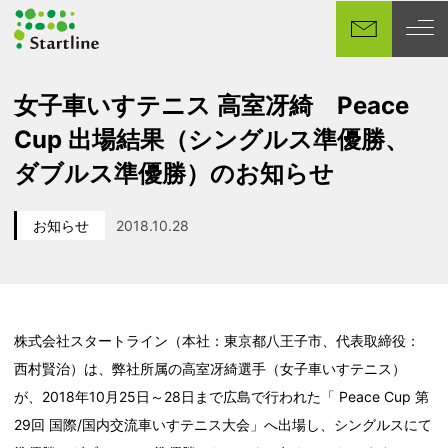
メ
イ
ン
コ
女子車いすテニス 高室冴綺 Peace
ン
Cup 出場結果（シングルス準優勝、
テ
ン
ダブルス準優勝）のお知らせ
ツ
へ
お知らせ
2018.10.28
移
カテゴリー
投稿日
動
株式会社スタートライン（本社：東京都八王子市、代表取締役：
西村賢治）は、弊社所属の高室冴綺選手（女子車いすテニス）
が、2018年10月25日～28日まで広島で行われた「 Peace Cup 第
29回 国際/国内交流車いすテニス大会」へ出場し、シングルスにて