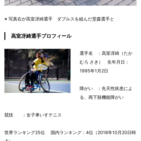
※ 写真右が高室冴綺選手 ダブルスを組んだ堂森選手と
高室冴綺選手プロフィール
選手名 ：高室冴綺（たか
むろ さき） 生年月日：
1995年1月2日
障がい ：先天性疾患によ
る、両下肢機能障がい
競技 ：女子車いすテニス
世界ランキング25位 国内ランキング：4位（2018年10月20日時