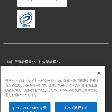
物件所有者様並びに仲介業者様へ
健康経営
所属アスリート
当サイトでは、サイトナビゲーションの強化・利用状況を分析す
るためにCookieを使用しています。Webサイトの利便性向上及
プライバシーポリシー
び品質向上・維持にもつながるため、Cookieの取得と利用に同
障害者の表記について
意をお願いいたします。
アクセシビリティの対応について
カスタマーハラスメントに対する行動指針
すべての Cookie を受
すべて拒否する
よくある質問