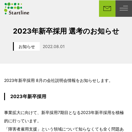
メ
イ
ン
コ
2023年新卒採用 選考のお知らせ
ン
テ
お知らせ
2022.08.01
ン
カテゴリー
投稿日
ツ
へ
移
動
2023年新卒採用 8月の会社説明会情報をお知らせします。
2023年新卒採用
事業拡大に向けて、新卒採用7期目となる2023年新卒採用を積極
的に行っています。
「障害者雇用支援」という領域について知らなくても全く問題あ