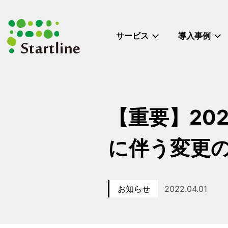
メ
イ
ン
サービス
導入事例
コ
ン
テ
ン
ツ
へ
【重要】20
移
動
に伴う変更
お知らせ
2022.04.01
カテゴリー
投稿日