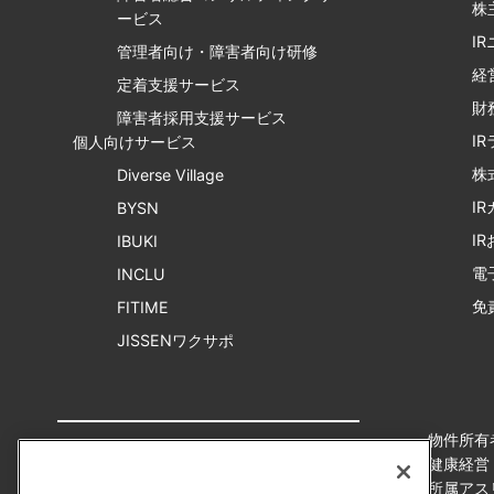
株
ービス
I
管理者向け・障害者向け研修
経
定着支援サービス
財
障害者採用支援サービス
I
個人向けサービス
株
Diverse Village
I
BYSN
I
IBUKI
電
INCLU
免
FITIME
JISSENワクサポ
物件所有
健康経営
所属アス