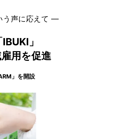
いう声に応えて ―
BUKI」
域雇用を促進
FARM」を開設