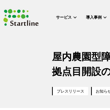
メ
イ
ン
サービス
導入事例
コ
ン
テ
ン
ツ
へ
屋内農園型障
移
動
拠点目開設
プレスリリース
お知ら
カテゴリー
カテゴ