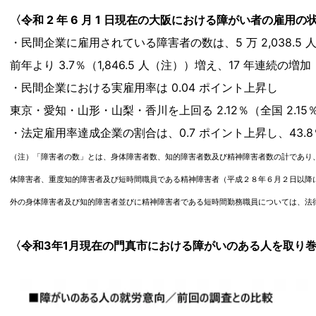
〈令和 2 年 6 月 1 日現在の大阪における障がい者の雇用
・民間企業に雇用されている障害者の数は、5 万 2,038.5 
前年より 3.7％（1,846.5 人（注））増え、17 年連続の増加
・民間企業における実雇用率は 0.04 ポイント上昇し
東京・愛知・山形・山梨・香川を上回る 2.12％（全国 2.15
・法定雇用率達成企業の割合は、0.7 ポイント上昇し、43.8％
（注）「障害者の数」とは、身体障害者数、知的障害者数及び精神障害者数の計であり
体障害者、重度知的障害者及び短時間職員である精神障害者（平成２８年６月２日以降
外の身体障害者及び知的障害者並びに精神障害者である短時間勤務職員については、法律上、
〈令和3年1月現在の門真市における障がいのある人を取り