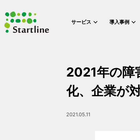
メ
イ
ン
サービス
導入事例
コ
ン
テ
ン
ツ
へ
2021年の
移
動
化、企業が
2021.05.11
投稿日