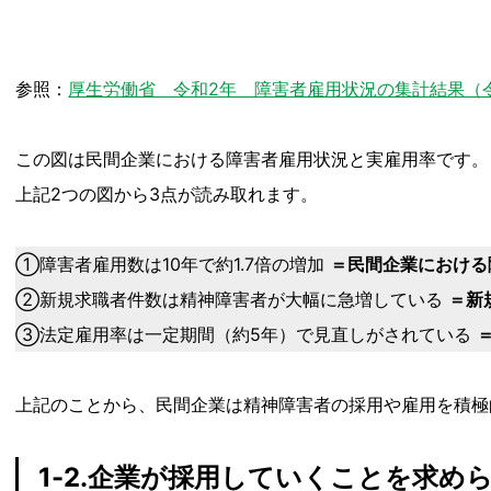
参照：
厚生労働省 令和2年 障害者雇用状況の集計結果（令
この図は民間企業における障害者雇用状況と実雇用率です。
上記2つの図から3点が読み取れます。
①障害者雇用数は10年で約1.7倍の増加
＝民間企業における
②新規求職者件数は精神障害者が大幅に急増している
＝新
③法定雇用率は一定期間（約5年）で見直しがされている
上記のことから、民間企業は精神障害者の採用や雇用を積極
1-2.企業が採用していくことを求め