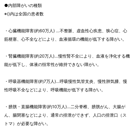
●内部障がいの種類
※()内は全国の患者数
・心臓機能障害(約60万人) …不整脈、虚血性心疾患、狭心症、心
筋梗塞、心不全などにより、血液循環の機能が低下する障がい。
・腎臓機能障害(約20万人)…慢性腎不全により、血液を浄化する機
能が低下し、体液の恒常性が維持できない障がい。
・呼吸器機能障害(約7万人)…呼吸慢性気管支炎、慢性肺気腫、慢
性呼吸不全などにより、呼吸機能が低下する障がい。
・膀胱・直腸機能障害(約10万人)…二分脊椎、膀胱がん、大腸が
ん、腸閉塞などにより、通常の排泄ができず、人口の排泄口（ス
トマ）が必要な障がい。