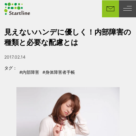
メ
イ
ン
コ
見えないハンデに優しく！内部障害の
ン
種類と必要な配慮とは
テ
ン
ツ
2017.02.14
投稿日
へ
タグ：
移
#内部障害
#身体障害者手帳
タグ
タグ
動