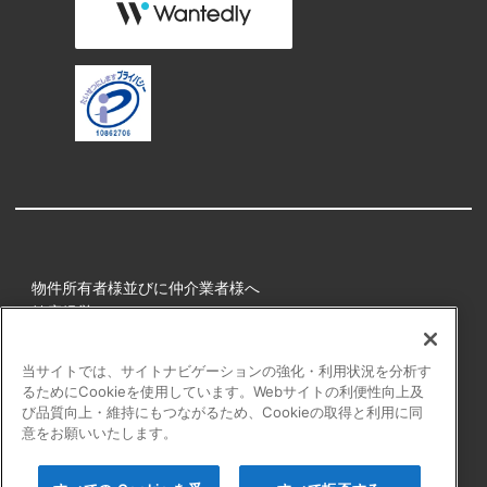
物件所有者様並びに仲介業者様へ
健康経営
所属アスリート
当サイトでは、サイトナビゲーションの強化・利用状況を分析す
るためにCookieを使用しています。Webサイトの利便性向上及
プライバシーポリシー
び品質向上・維持にもつながるため、Cookieの取得と利用に同
障害者の表記について
意をお願いいたします。
アクセシビリティの対応について
カスタマーハラスメントに対する行動指針