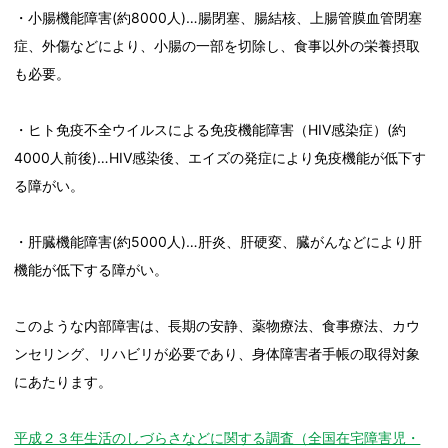
・小腸機能障害(約8000人)…腸閉塞、腸結核、上腸管膜血管閉塞
症、外傷などにより、小腸の一部を切除し、食事以外の栄養摂取
も必要。
・ヒト免疫不全ウイルスによる免疫機能障害（HIV感染症）(約
4000人前後)…HIV感染後、エイズの発症により免疫機能が低下す
る障がい。
・肝臓機能障害(約5000人)…肝炎、肝硬変、臓がんなどにより肝
機能が低下する障がい。
このような内部障害は、長期の安静、薬物療法、食事療法、カウ
ンセリング、リハビリが必要であり、身体障害者手帳の取得対象
にあたります。
平成２３年生活のしづらさなどに関する調査（全国在宅障害児・